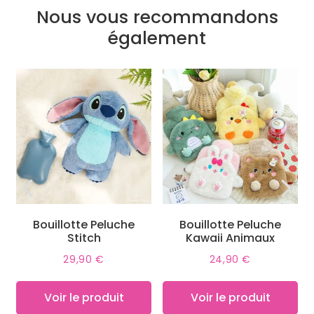
Nous vous recommandons
également
Bouillotte Peluche
Bouillotte Peluche
Stitch
Kawaii Animaux
29,90 €
24,90 €
Prix
29,90
Prix
24,90
régulier
€
régulier
€
Voir le produit
Voir le produit