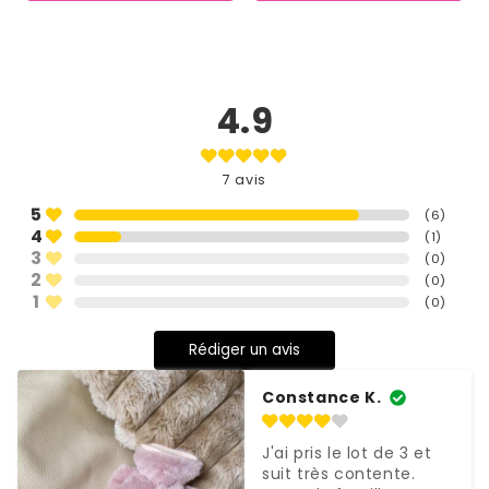
4.9
7
avis
5
(
6
)
4
(
1
)
3
(
0
)
2
(
0
)
1
(
0
)
Rédiger un avis
Constance K.
J'ai pris le lot de 3 et 
suit très contente. 