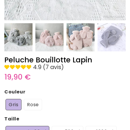
Peluche Bouillotte Lapin
4.9 (7 avis)
19,90 €
19,90
€
Unit
Couleur
price
Gris
Rose
Taille