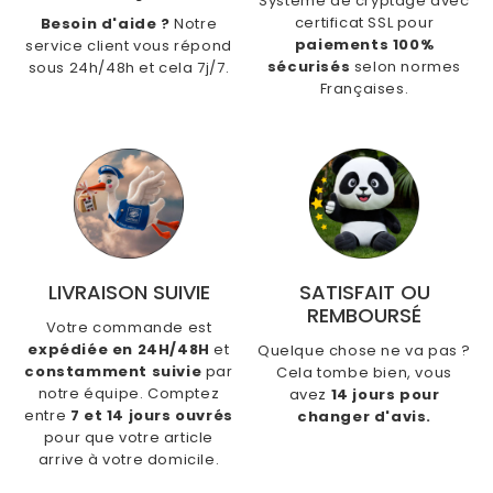
Système de cryptage avec
certificat SSL pour
Besoin d'aide ?
Notre
paiements 100%
service client vous répond
sécurisés
selon normes
sous 24h/48h et cela 7j/7.
Françaises.
LIVRAISON SUIVIE
SATISFAIT OU
REMBOURSÉ
Votre commande est
expédiée en 24H/48H
et
Quelque chose ne va pas ?
constamment suivie
par
Cela tombe bien, vous
notre équipe. Comptez
avez
14 jours pour
entre
7 et 14 jours ouvrés
changer d'avis.
pour que votre article
arrive à votre domicile.