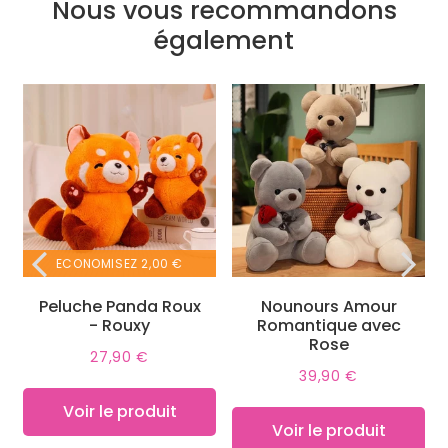
Nous vous recommandons
également
ECONOMISEZ
2,00 €
Peluche Panda Roux
Nounours Amour
- Rouxy
Romantique avec
Rose
27,90 €
Prix
27,90
39,90 €
réduit
€
Prix
39,90
régulier
€
Voir le produit
Voir le produit