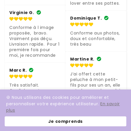
lover entre ses pattes.
Virginie G.
Dominique T.
Conforme à l image 
proposée,  bravo.  
Conforme aux photos, 
Vraiment pas déçu.  
doux et confortable, 
Livraison rapide.  Pour 1 
très beau
première fois pour 
moi, je recommande
Martine R.
Marc R.
J’ai offert cette 
peluche à mon petit-
Très satisfait.

fils pour ses un an, elle 
Cordialement.
est plus grande que lui, 
très douce et lui fait 
🍪 Nous utilisons des cookies pour améliorer et
de gros câlins.
personnaliser votre expérience utilisateur.
En savoir
plus
Voir d'autres avis
Ajouter au panier
Je comprends