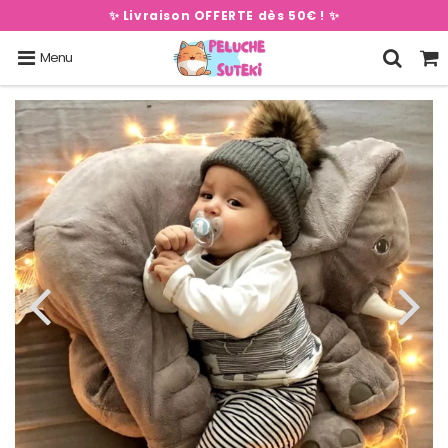
✨ Livraison OFFERTE dès 50€ ! ✨
Menu