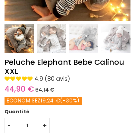
Peluche Elephant Bebe Calinou
XXL
4.9 (80 avis)
44,90 €
Prix
64,14
Prix
44,90
64,14 €
régulier
€
réduit
€
Unit
ECONOMISEZ
19,24 €
(
-30%
)
price
Quantité
-
+